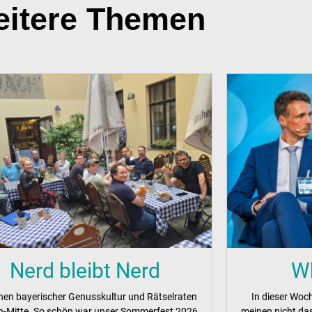
itere Themen
Nerd bleibt Nerd
Wh
hen bayerischer Genusskultur und Rätselraten
In dieser Woch
lin-Mitte. So schön war unser Sommerfest 2026.
meinen nicht das