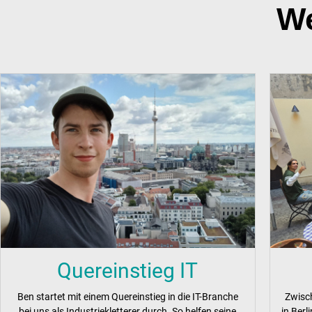
We
Quereinstieg IT
Ben startet mit einem Quereinstieg in die IT-Branche
Zwisc
bei uns als Industriekletterer durch. So helfen seine
in Ber