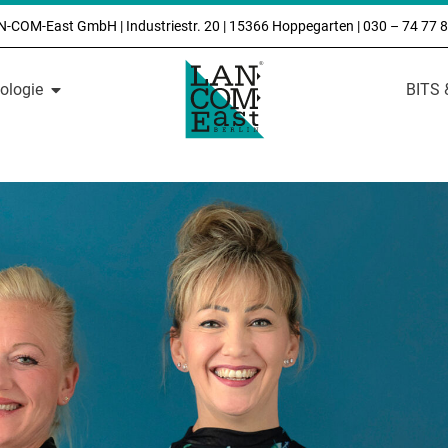
-COM-East GmbH | Industriestr. 20 | 15366 Hoppegarten |
030 – 74 77 
ologie
BITS 