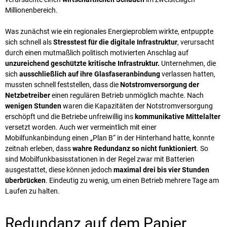
Millionenbereich.
Was zunächst wie ein regionales Energieproblem wirkte, entpuppte
sich schnell als
Stresstest für die digitale Infrastruktur
, verursacht
durch einen mutmaßlich politisch motivierten Anschlag auf
unzureichend geschützte kritische Infrastruktur.
Unternehmen, die
sich
ausschließlich auf ihre Glasfaseranbindung
verlassen hatten,
mussten schnell feststellen, dass die
Notstromversorgung der
Netzbetreiber
einen regulären Betrieb unmöglich machte. Nach
wenigen Stunden
waren die Kapazitäten der Notstromversorgung
erschöpft und die Betriebe unfreiwillig ins
kommunikative Mittelalter
versetzt worden. Auch wer vermeintlich mit einer
Mobilfunkanbindung einen „Plan B“ in der Hinterhand hatte, konnte
zeitnah erleben, dass
wahre Redundanz so nicht funktioniert
. So
sind Mobilfunkbasisstationen in der Regel zwar mit Batterien
ausgestattet, diese können jedoch
maximal drei bis vier Stunden
überbrücke
n
. Eindeutig zu wenig, um einen Betrieb mehrere Tage am
Laufen zu halten.
Redundanz auf dem Papier