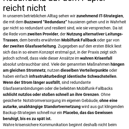
reicht nicht
In unserem betrieblichen Alltag sehen wir
zunehmend IT-Strategien
,
die mit dem
Buzzword “Redundanz”
hausieren gehen und in Wahrheit
gar nicht so redundant und resilient sind, wie sie versprechen. Da ist
die Rede vom
zweiten Provider
, der
Nutzung alternativer Leitungs-
Trassen
, dem bereits erwähnten
Mobilfunk Fallback
oder gar von
der zweiten Glasfaserleitung
. Zugegeben auf den ersten Blick liest
sich das in so einem Konzept erstmal gut, in der Praxis zeigt sich
jedoch schnell, dass viele dieser Ansätze im
wahren Krisenfall
absolut unbrauchbar sind. Viele der genannten Maßnahmen
hängen
am gleichen Stromnetz
, nutzen
dieselben Verteilerpunkte
oder
haben einfach
infrastrukturbedingt identische Schwachstellen
.
Wenn der Strom länger ausfällt
, sind redundante
Glasfaseranbindungen oder die beliebten Mobilfunk-Fallbacks
schlicht nutzlos oder stoßen schnell an ihre Grenzen
. Ohne
gesicherte Notstromversorgung im eigenen Gebäude,
ohne eine
autarke, unabhängige Standortvernetzung
wird aus gut klingenden
Backup-Strategien schnell nur ein
Placebo, das das Gewissen
beruhigt, bis es zu spät ist.
Wahre k
risensichere Kommunikation beginnt deshalb nicht beim