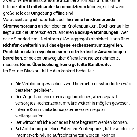
zwei Unternehmensstandorte auch bei Stromausfall und ohne
Internet
direkt miteinander kommunizieren
können, selbst wenn
große Teile der Umgebung offline sind.
Voraussetzung ist natürlich auch hier
eine funktionierende
Stromversorgung
an den eigenen Knotenpunkten. Doch genau hier
liegt auch der Unterschied zu anderen
Backup-Verbindungen
. Wer
seine Standorte mit Notstrom (USV, Aggregat) absichert, kann über
Richtfunk weiterhin auf das eigene Rechenzentrum zugreifen
,
Produktionsdaten synchronisieren
oder
kritische Anwendungen
betreiben,
ohne den Umweg über öffentliche Netze nehmen zu
müssen.
Keine Überbuchung, keine geteilte Bandbreite.
Im Berliner Blackout hätte das konkret bedeutet:
Die Verbindung zwischen zwei Unternehmensstandorten wäre
bestehen geblieben.
Der Zugriff auf ein extern angebundenes, aber separat
versorgtes Rechenzentrum wäre weiterhin möglich gewesen.
Interne Kommunikationssysteme wären regulär
weitergelaufen.
Der wirtschaftliche Schaden hätte begrenzt werden können.
Bei Anbindung an einen Externen Knotenpunkt, hätte auch eine
Internetverbindung aufrechterhalten werden können