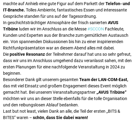
machte auf Anhieb eine gute Figur auf dem Parkett der
Telefon- und
IT-Branche.
Tolles Ambiente, fantastisches Essen und interessante
Gespräche standen für uns auf der Tagesordnung.
In geschichtsträchtiger Atmosphäre der frisch sanierten
AVUS
Tribüne
luden wir im Anschluss an die Messe
#SCCON
Fachleute,
Kunden und Experten aus der Branche zum gemütlichen Austausch
ein. Von spannenden Diskussionen bis hin zu einer inspirierenden
Richtfunkpräsentation war an diesem Abend alles mit dabei.
Die
positive Resonanz
der Teilnehmer darauf hat uns so sehr gefreut,
dass wir uns im Anschluss umgehend dazu veranlasst sahen, mit den
ersten Planungen für eine nachfolgende Veranstaltung in 2024 zu
beginnen.
Besonderer Dank gilt unserem gesamten
Team der LAN-COM-East,
das mit viel Einsatz und großem Engagement dieses Event möglich
gemacht hat. Bei unserem Veranstaltungspartner
„AVUS Tribüne“
möchten wir uns an dieser Stelle ebenfalls für die tolle Organisation
und den reibungslosen Ablauf bedanken.
Last but not least, vielen Dank an alle, die Teil der ersten „BITS &
BITES“ waren –
schön, dass Sie dabei waren!